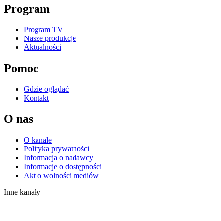
Program
Program TV
Nasze produkcje
Aktualności
Pomoc
Gdzie oglądać
Kontakt
O nas
O kanale
Polityka prywatności
Informacja o nadawcy
Informacje o dostępności
Akt o wolności mediów
Inne kanały