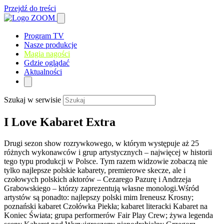
Przejdź do treści
Program TV
Nasze produkcje
Magia nagości
Gdzie oglądać
Aktualności
Szukaj w serwisie
I Love Kabaret Extra
Drugi sezon show rozrywkowego, w którym występuje aż 25
różnych wykonawców i grup artystycznych – najwięcej w historii
tego typu produkcji w Polsce. Tym razem widzowie zobaczą nie
tylko najlepsze polskie kabarety, premierowe skecze, ale i
czołowych polskich aktorów – Cezarego Pazurę i Andrzeja
Grabowskiego – którzy zaprezentują własne monologi.Wśród
artystów są ponadto: najlepszy polski mim Ireneusz Krosny;
poznański kabaret Czołówka Piekła; kabaret literacki Kabaret na
Koniec Świata; grupa performerów Fair Play Crew; żywa legenda