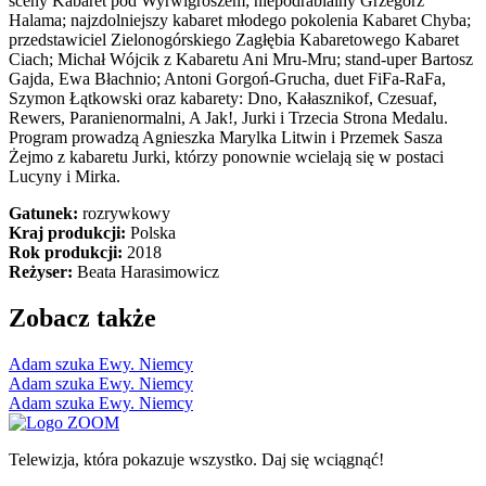
sceny Kabaret pod Wyrwigroszem; niepodrabialny Grzegorz
Halama; najzdolniejszy kabaret młodego pokolenia Kabaret Chyba;
przedstawiciel Zielonogórskiego Zagłębia Kabaretowego Kabaret
Ciach; Michał Wójcik z Kabaretu Ani Mru-Mru; stand-uper Bartosz
Gajda, Ewa Błachnio; Antoni Gorgoń-Grucha, duet FiFa-RaFa,
Szymon Łątkowski oraz kabarety: Dno, Kałasznikof, Czesuaf,
Rewers, Paranienormalni, A Jak!, Jurki i Trzecia Strona Medalu.
Program prowadzą Agnieszka Marylka Litwin i Przemek Sasza
Żejmo z kabaretu Jurki, którzy ponownie wcielają się w postaci
Lucyny i Mirka.
Gatunek:
rozrywkowy
Kraj produkcji:
Polska
Rok produkcji:
2018
Reżyser:
Beata Harasimowicz
Zobacz także
Adam szuka Ewy. Niemcy
Adam szuka Ewy. Niemcy
Adam szuka Ewy. Niemcy
Telewizja, która pokazuje wszystko. Daj się wciągnąć!