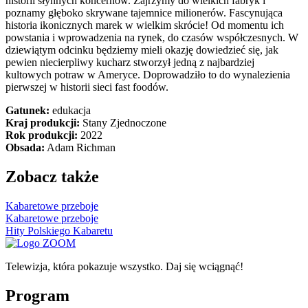
historii słynnych koncernów. Zajrzymy do wielkich fabryk i
poznamy głęboko skrywane tajemnice milionerów. Fascynująca
historia ikonicznych marek w wielkim skrócie! Od momentu ich
powstania i wprowadzenia na rynek, do czasów współczesnych. W
dziewiątym odcinku będziemy mieli okazję dowiedzieć się, jak
pewien niecierpliwy kucharz stworzył jedną z najbardziej
kultowych potraw w Ameryce. Doprowadziło to do wynalezienia
pierwszej w historii sieci fast foodów.
Gatunek:
edukacja
Kraj produkcji:
Stany Zjednoczone
Rok produkcji:
2022
Obsada:
Adam Richman
Zobacz także
Kabaretowe przeboje
Kabaretowe przeboje
Hity Polskiego Kabaretu
Telewizja, która pokazuje wszystko. Daj się wciągnąć!
Program