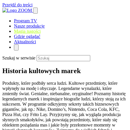
Przejdź do treści
Program TV
Nasze produkcje
Magia nagości
Gdzie oglądać
Aktualności
Szukaj w serwisie
Historia kultowych marek
Produkty, które podbiły serca ludzi. Kultowe przedmioty, które
wpłynęły na modę i obyczaje. Legendarne wynalazki, które
zmieniły świat. Genialne, niebanalne, oryginalne! Poznamy historię
legendarnych marek i inspirujące biografie ludzi, którzy stoją za ich
sukcesem. W programie odkryjemy sekrety takich biznesowych
gigantów, jak np.: Nike, Domino’s, Nintendo, Coca Cola, KFC,
Pizza Hut, czy Frito Lay. Przyjrzymy się, jak wygląda produkcja
słynnych smakołyków, jak powstają przedmioty, które stały się
obiektem pożądania mas i jakie były przełomowe momenty w