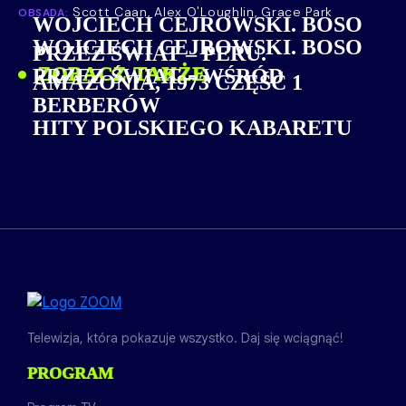
Scott Caan, Alex O'Loughlin, Grace Park
OBSADA:
WOJCIECH CEJROWSKI. BOSO
WOJCIECH CEJROWSKI. BOSO
PRZEZ ŚWIAT – PERU.
ZOBACZ TAKŻE
PRZEZ ŚWIAT – WŚRÓD
AMAZONIA, 1973 CZĘŚĆ 1
BERBERÓW
HITY POLSKIEGO KABARETU
Telewizja, która pokazuje wszystko. Daj się wciągnąć!
PROGRAM