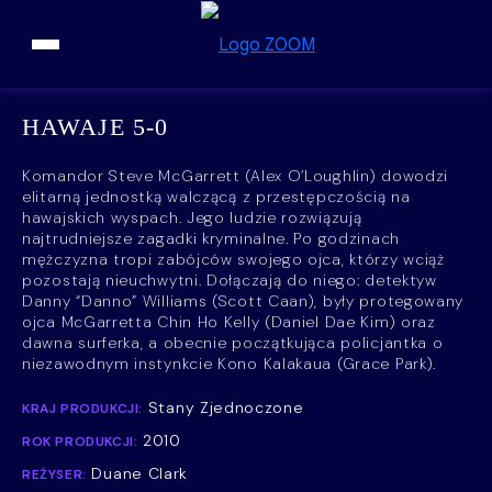
Przejdź do treści
HAWAJE 5-0
Komandor Steve McGarrett (Alex O’Loughlin) dowodzi
elitarną jednostką walczącą z przestępczością na
hawajskich wyspach. Jego ludzie rozwiązują
najtrudniejsze zagadki kryminalne. Po godzinach
mężczyzna tropi zabójców swojego ojca, którzy wciąż
pozostają nieuchwytni. Dołączają do niego: detektyw
Danny “Danno” Williams (Scott Caan), były protegowany
ojca McGarretta Chin Ho Kelly (Daniel Dae Kim) oraz
dawna surferka, a obecnie początkująca policjantka o
niezawodnym instynkcie Kono Kalakaua (Grace Park).
Stany Zjednoczone
KRAJ PRODUKCJI:
2010
ROK PRODUKCJI:
Duane Clark
REŻYSER: