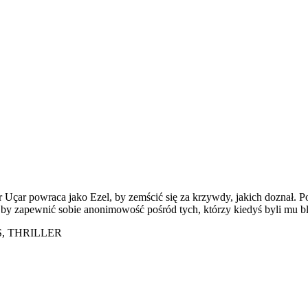
r Uçar powraca jako Ezel, by zemścić się za krzywdy, jakich doznał. Po
, by zapewnić sobie anonimowość pośród tych, którzy kiedyś byli mu bl
, THRILLER