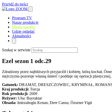
Przejdź do treści
Program TV
Nasze produkcje
Magia nagości
Gdzie oglądać
Aktualności
Szukaj w serwisie
Ezel sezon 1 odc.29
Zdradzony przez najbliższych przyjaciół i kobietę, którą kochał, Öme
mężczyzna pozoruje własną śmierć i poddaje się operacji plastycznej
Gatunek:
DRAMAT, DRESZCZOWIEC, KRYMINAŁ, ROMANS
Kraj produkcji:
Turcja
Rok produkcji:
2009
Reżyser:
Uluc Bayraktar
Obsada:
Imirzalioglu Kenan, Dere Cansu, Özsener Yigit