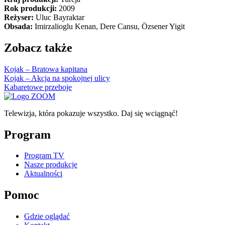
Rok produkcji:
2009
Reżyser:
Uluc Bayraktar
Obsada:
Imirzalioglu Kenan, Dere Cansu, Özsener Yigit
Zobacz także
Kojak – Bratowa kapitana
Kojak – Akcja na spokojnej ulicy
Kabaretowe przeboje
Telewizja, która pokazuje wszystko. Daj się wciągnąć!
Program
Program TV
Nasze produkcje
Aktualności
Pomoc
Gdzie oglądać