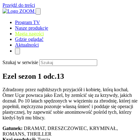
Przejdź do treści
Program TV
Nasze produkcje
Magia nagości
Gdzie oglądać
Aktualności
Szukaj w serwisie
Ezel sezon 1 odc.13
Zdradzony przez najbliższych przyjaciół i kobietę, którą kochał,
Ömer Uçar powraca jako Ezel, by zemścić się za krzywdy, jakich
doznał. Po 10 latach spędzonych w więzieniu za zbrodnię, której nie
popełnił, mężczyzna pozoruje własną śmierć i poddaje się operacji
plastycznej, by zapewnić sobie anonimowość pośród tych, którzy
kiedyś byli mu bliscy.
Gatunek:
DRAMAT, DRESZCZOWIEC, KRYMINAŁ,
ROMANS, THRILLER
Kraj produkcji:
Turcja