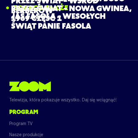
PRZEZ ŚWIAT – WŚRÓD
ZOBACZ TAKŻE
PRZEZ ŚWIAT – NOWA GWINEA,
BERBERÓW
JAŚ FASOLA – WESOŁYCH
1969 CZĘŚĆ 1
ŚWIĄT PANIE FASOLA
Telewizja, która pokazuje wszystko. Daj się wciągnąć!
PROGRAM
Program TV
Nasze produkcje