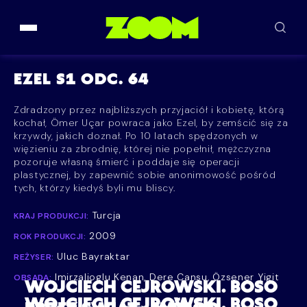
Przejdź do treści
EZEL S1 ODC. 64
Zdradzony przez najbliższych przyjaciół i kobietę, którą
kochał, Ömer Uçar powraca jako Ezel, by zemścić się za
krzywdy, jakich doznał. Po 10 latach spędzonych w
więzieniu za zbrodnię, której nie popełnił, mężczyzna
pozoruje własną śmierć i poddaje się operacji
plastycznej, by zapewnić sobie anonimowość pośród
tych, którzy kiedyś byli mu bliscy.
Turcja
KRAJ PRODUKCJI:
2009
ROK PRODUKCJI:
Uluc Bayraktar
REŻYSER:
Imirzalioglu Kenan, Dere Cansu, Özsener Yigit
OBSADA:
WOJCIECH CEJROWSKI. BOSO
WOJCIECH CEJROWSKI. BOSO