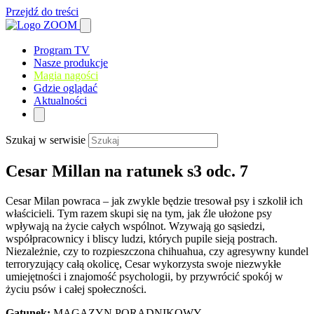
Przejdź do treści
Program TV
Nasze produkcje
Magia nagości
Gdzie oglądać
Aktualności
Szukaj w serwisie
Cesar Millan na ratunek s3 odc. 7
Cesar Milan powraca – jak zwykle będzie tresował psy i szkolił ich
właścicieli. Tym razem skupi się na tym, jak źle ułożone psy
wpływają na życie całych wspólnot. Wzywają go sąsiedzi,
współpracownicy i bliscy ludzi, których pupile sieją postrach.
Niezależnie, czy to rozpieszczona chihuahua, czy agresywny kundel
terroryzujący całą okolicę, Cesar wykorzysta swoje niezwykłe
umiejętności i znajomość psychologii, by przywrócić spokój w
życiu psów i całej społeczności.
Gatunek:
MAGAZYN PORADNIKOWY