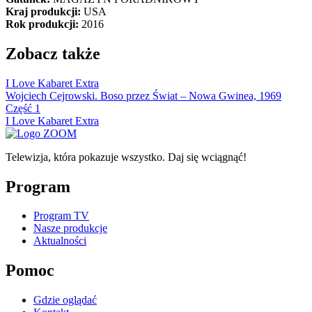
Kraj produkcji:
USA
Rok produkcji:
2016
Zobacz także
I Love Kabaret Extra
Wojciech Cejrowski. Boso przez Świat – Nowa Gwinea, 1969
Część 1
I Love Kabaret Extra
Telewizja, która pokazuje wszystko. Daj się wciągnąć!
Program
Program TV
Nasze produkcje
Aktualności
Pomoc
Gdzie oglądać