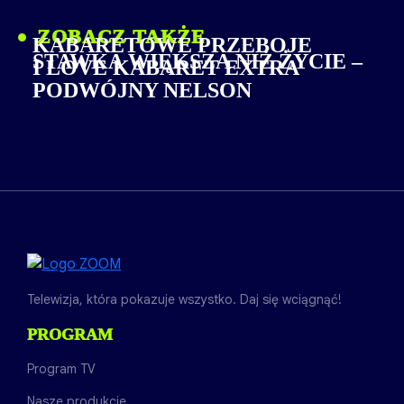
ZOBACZ TAKŻE
KABARETOWE PRZEBOJE
STAWKA WIĘKSZA NIŻ ŻYCIE –
I LOVE KABARET EXTRA
PODWÓJNY NELSON
Telewizja, która pokazuje wszystko. Daj się wciągnąć!
PROGRAM
Program TV
Nasze produkcje