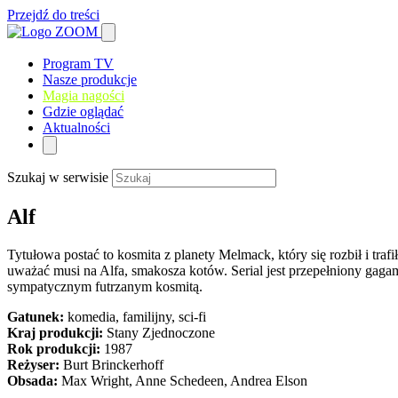
Przejdź do treści
Program TV
Nasze produkcje
Magia nagości
Gdzie oglądać
Aktualności
Szukaj w serwisie
Alf
Tytułowa postać to kosmita z planety Melmack, który się rozbił i trafi
uważać musi na Alfa, smakosza kotów. Serial jest przepełniony gagam
sympatycznym futrzanym kosmitą.
Gatunek:
komedia, familijny, sci-fi
Kraj produkcji:
Stany Zjednoczone
Rok produkcji:
1987
Reżyser:
Burt Brinckerhoff
Obsada:
Max Wright, Anne Schedeen, Andrea Elson