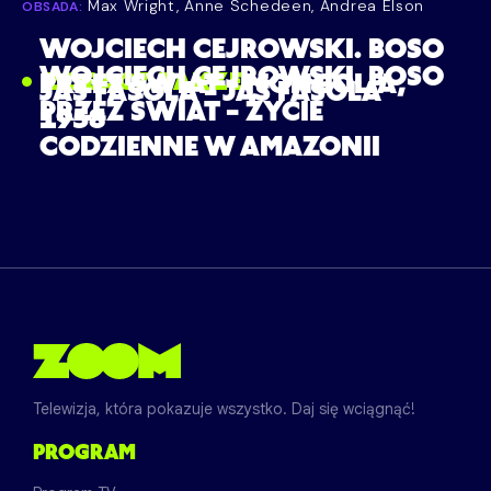
Max Wright, Anne Schedeen, Andrea Elson
OBSADA:
WOJCIECH CEJROWSKI. BOSO
WOJCIECH CEJROWSKI. BOSO
ZOBACZ TAKŻE
PRZEZ ŚWIAT – MONGOLIA,
JAŚ FASOLA – JAŚ FASOLA
PRZEZ ŚWIAT – ŻYCIE
1958
CODZIENNE W AMAZONII
Telewizja, która pokazuje wszystko. Daj się wciągnąć!
PROGRAM