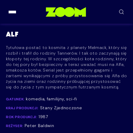
Przejdź do treści
ALF
Tytułowa postać to kosmita z planety Melmack, który się
rozbił i trafił do rodziny Tannerów. I tak oto zaczynają się
kłopoty tej rodziny. W szczególności kota rodzinny, który
do tej pory był bezpieczny a teraz uważać musi na Alfa,
smakosza kotów. Serial jest przepełniony gagami i
żartami wynikającymi z próby przystosowania się Alfa do
życia na ziemi oraz rodzinny próbującej przystosować
się do życia z tym sympatycznym futrzanym kosmitą.
komedia, familijny, sci-fi
GATUNEK:
Stany Zjednoczone
KRAJ PRODUKCJI:
1987
ROK PRODUKCJI:
Peter Baldwin
REŻYSER: