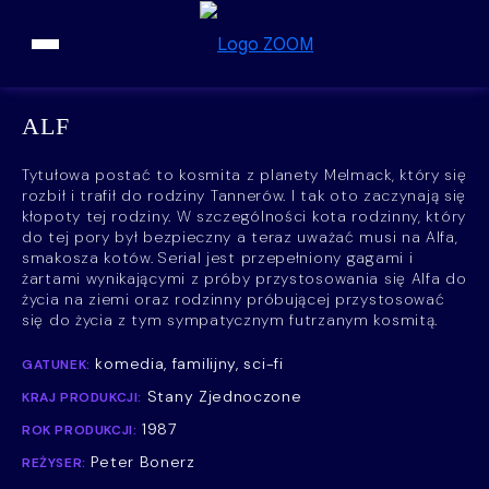
Przejdź do treści
ALF
Tytułowa postać to kosmita z planety Melmack, który się
rozbił i trafił do rodziny Tannerów. I tak oto zaczynają się
kłopoty tej rodziny. W szczególności kota rodzinny, który
do tej pory był bezpieczny a teraz uważać musi na Alfa,
smakosza kotów. Serial jest przepełniony gagami i
żartami wynikającymi z próby przystosowania się Alfa do
życia na ziemi oraz rodzinny próbującej przystosować
się do życia z tym sympatycznym futrzanym kosmitą.
komedia, familijny, sci-fi
GATUNEK:
Stany Zjednoczone
KRAJ PRODUKCJI:
1987
ROK PRODUKCJI:
Peter Bonerz
REŻYSER: