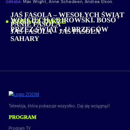
Max Wright, Anne Schedeen, Andrea Elson
OBSADA:
JAŚ FASOLA – WESOŁYCH ŚWIĄT
WOJCIECH CEJROWSKI. BOSO
ZOBACZ TAKŻE
PANIE FASOLA
PRZEZ ŚWIAT – U BRZEGÓW
JAŚ FASOLA – JAŚ FASOLA
SAHARY
Telewizja, która pokazuje wszystko. Daj się wciągnąć!
PROGRAM
Program TV