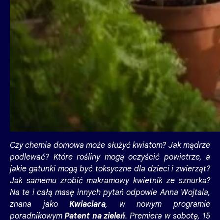
Czy chemia domowa może służyć kwiatom? Jak mądrze
podlewać? Które rośliny mogą oczyścić powietrze, a
jakie gatunki mogą być toksyczne dla dzieci i zwierząt?
Jak samemu zrobić makramowy kwietnik ze sznurka?
Na te i całą masę innych pytań odpowie Anna Wojtala,
znana jako
Kwiaciara
, w nowym programie
poradnikowym
Patent na zieleń
. Premiera w sobotę, 15