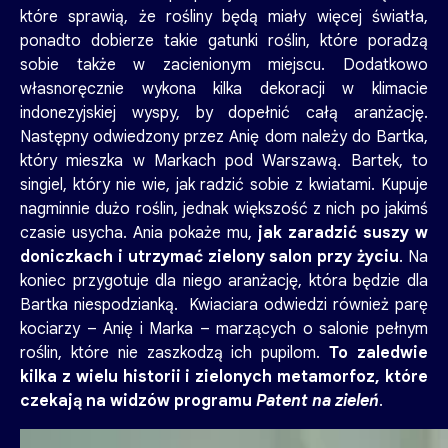
które sprawią, że rośliny będą miały więcej światła,
ponadto dobierze takie gatunki roślin, które poradzą
sobie także w zacienionym miejscu. Dodatkowo
własnoręcznie wykona kilka dekoracji w klimacie
indonezyjskiej wyspy, by dopełnić całą aranżację.
Następny odwiedzony przez Anię dom należy do Bartka,
który mieszka w Markach pod Warszawą. Bartek, to
singiel, który nie wie, jak radzić sobie z kwiatami. Kupuje
nagminnie dużo roślin, jednak większość z nich po jakimś
czasie usycha. Ania pokaże mu,
jak zaradzić suszy w
doniczkach i utrzymać zielony salon przy życiu
. Na
koniec przygotuje dla niego aranżację, która będzie dla
Bartka niespodzianką. Kwiaciara odwiedzi również parę
kociarzy – Anię i Marka – marzących o salonie pełnym
roślin, które nie zaszkodzą ich pupilom.
To zaledwie
kilka z wielu historii i zielonych metamorfoz, które
czekają na widzów programu
Patent na zieleń
.