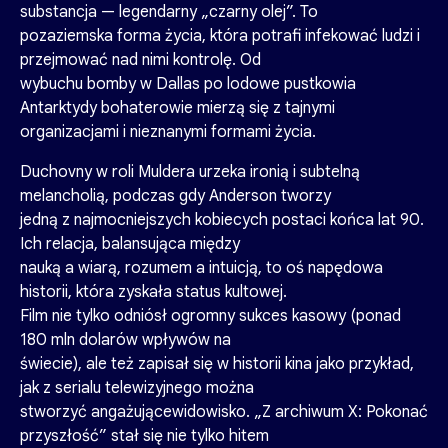
substancja — legendarny „czarny olej”. To
pozaziemska forma życia, która potrafi infekować ludzi i
przejmować nad nimi kontrolę. Od
wybuchu bomby w Dallas po lodowe pustkowia
Antarktydy bohaterowie mierzą się z tajnymi
organizacjami i nieznanymi formami życia.
Duchovny w roli Muldera urzeka ironią i subtelną
melancholią, podczas gdy Anderson tworzy
jedną z najmocniejszych kobiecych postaci końca lat 90.
Ich relacja, balansująca między
nauką a wiarą, rozumem a intuicją, to oś napędowa
historii, która zyskała status kultowej.
Film nie tylko odniósł ogromny sukces kasowy (ponad
180 mln dolarów wpływów na
świecie), ale też zapisał się w historii kina jako przykład,
jak z serialu telewizyjnego można
stworzyć angażującewidowisko. „Z archiwum X: Pokonać
przyszłość” stał się nie tylko hitem