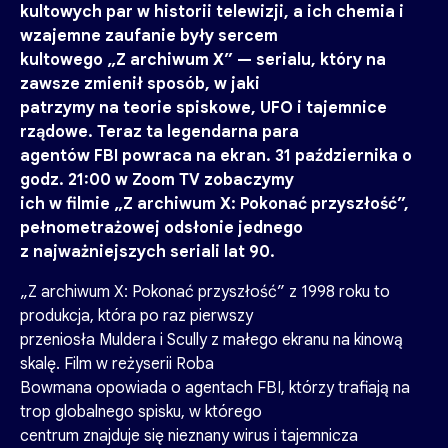
kultowych par w historii telewizji, a ich chemia i
wzajemne zaufanie były sercem
kultowego „Z archiwum X” — serialu, który na
zawsze zmienił sposób, w jaki
patrzymy na teorie spiskowe, UFO i tajemnice
rządowe. Teraz ta legendarna para
agentów FBI powraca na ekran. 31 października o
godz. 21:00 w Zoom TV zobaczymy
ich w filmie „Z archiwum X: Pokonać przyszłość”,
pełnometrażowej odsłonie jednego
z najważniejszych seriali lat 90.
„Z archiwum X: Pokonać przyszłość” z 1998 roku to
produkcja, która po raz pierwszy
przeniosła Muldera i Scully z małego ekranu na kinową
skalę. Film w reżyserii Roba
Bowmana opowiada o agentach FBI, którzy trafiają na
trop globalnego spisku, w którego
centrum znajduje się nieznany wirus i tajemnicza