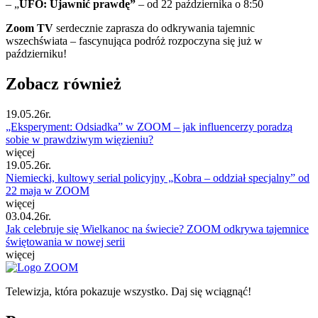
– „
UFO: Ujawnić prawdę”
– od 22 października o 8:50
Zoom TV
serdecznie zaprasza do odkrywania tajemnic
wszechświata – fascynująca podróż rozpoczyna się już w
październiku!
Zobacz również
19.05.26r.
„Eksperyment: Odsiadka” w ZOOM – jak influencerzy poradzą
sobie w prawdziwym więzieniu?
więcej
19.05.26r.
Niemiecki, kultowy serial policyjny „Kobra – oddział specjalny” od
22 maja w ZOOM
więcej
03.04.26r.
Jak celebruje się Wielkanoc na świecie? ZOOM odkrywa tajemnice
świętowania w nowej serii
więcej
Telewizja, która pokazuje wszystko. Daj się wciągnąć!