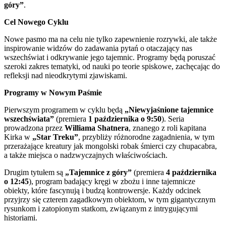
góry”
.
Cel Nowego Cyklu
Nowe pasmo ma na celu nie tylko zapewnienie rozrywki, ale także
inspirowanie widzów do zadawania pytań o otaczający nas
wszechświat i odkrywanie jego tajemnic. Programy będą poruszać
szeroki zakres tematyki, od nauki po teorie spiskowe, zachęcając do
refleksji nad nieodkrytymi zjawiskami.
Programy w Nowym Paśmie
Pierwszym programem w cyklu będą
„Niewyjaśnione tajemnice
wszechświata”
(premiera
1 października o 9:50
). Seria
prowadzona przez
Williama Shatnera
, znanego z roli kapitana
Kirka w
„Star Treku”
, przybliży różnorodne zagadnienia, w tym
przerażające kreatury jak mongolski robak śmierci czy chupacabra,
a także miejsca o nadzwyczajnych właściwościach.
Drugim tytułem są
„Tajemnice z góry”
(premiera
4 października
o 12:45
), program badający kręgi w zbożu i inne tajemnicze
obiekty, które fascynują i budzą kontrowersje. Każdy odcinek
przyjrzy się czterem zagadkowym obiektom, w tym gigantycznym
rysunkom i zatopionym statkom, związanym z intrygującymi
historiami.