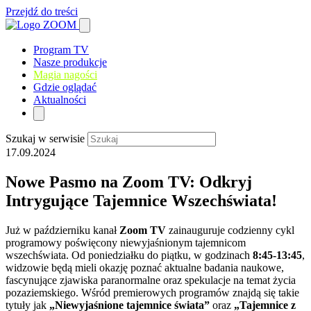
Przejdź do treści
Program TV
Nasze produkcje
Magia nagości
Gdzie oglądać
Aktualności
Szukaj w serwisie
17.09.2024
Nowe Pasmo na Zoom TV: Odkryj
Intrygujące Tajemnice Wszechświata!
Już w październiku kanał
Zoom TV
zainauguruje codzienny cykl
programowy poświęcony niewyjaśnionym tajemnicom
wszechświata. Od poniedziałku do piątku, w godzinach
8:45-13:45
,
widzowie będą mieli okazję poznać aktualne badania naukowe,
fascynujące zjawiska paranormalne oraz spekulacje na temat życia
pozaziemskiego. Wśród premierowych programów znajdą się takie
tytuły jak
„Niewyjaśnione tajemnice świata”
oraz
„Tajemnice z