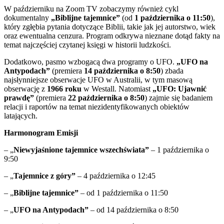
W październiku na Zoom TV zobaczymy również cykl
dokumentalny
„Biblijne tajemnice”
(od
1 października o 11:50
),
który zgłębia pytania dotyczące Biblii, takie jak jej autorstwo, wiek
oraz ewentualna cenzura. Program odkrywa nieznane dotąd fakty na
temat najczęściej czytanej księgi w historii ludzkości.
Dodatkowo, pasmo wzbogacą dwa programy o UFO.
„UFO na
Antypodach”
(premiera
14 października o 8:50
) zbada
najsłynniejsze obserwacje UFO w Australii, w tym masową
obserwację z
1966 roku
w Westall. Natomiast
„UFO: Ujawnić
prawdę”
(premiera
22 października o 8:50
) zajmie się badaniem
relacji i raportów na temat niezidentyfikowanych obiektów
latających.
Harmonogram Emisji
– „
Niewyjaśnione tajemnice wszechświata”
– 1 października o
9:50
– „
Tajemnice z góry”
– 4 października o 12:45
– „
Biblijne tajemnice”
– od 1 października o 11:50
– „
UFO na Antypodach”
– od 14 października o 8:50