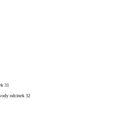
ek 31
 wody
odcinek 32