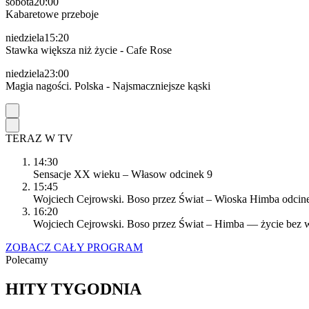
sobota
20:00
Kabaretowe przeboje
niedziela
15:20
Stawka większa niż życie - Cafe Rose
niedziela
23:00
Magia nagości. Polska - Najsmaczniejsze kąski
TERAZ W TV
14:30
Sensacje XX wieku – Własow
odcinek 9
15:45
Wojciech Cejrowski. Boso przez Świat – Wioska Himba
odcin
16:20
Wojciech Cejrowski. Boso przez Świat – Himba — życie bez
ZOBACZ CAŁY PROGRAM
Polecamy
HITY TYGODNIA