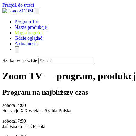
Przejdź do treści
Program TV
Nasze produkcje
Magia nagości
Gdzie oglądać
Aktualności
Szukaj w serwisie
Zoom TV — program, produkcje
Program na najbliższy czas
sobota
14:00
Sensacje XX wieku - Szabla Polska
sobota
17:50
Jaś Fasola - Jaś Fasola